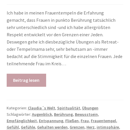
Ich habe in meinen Frauentempeln die Erfahrung
gemacht, dass Frauen in punkto Berührung tatsächlich
sehr unterschiedlich sind -und ich habe allergrößten
Respekt entwickelt vor den Grenzen einer Jeden.
Deswegen gehe ich diesbezügliche Übungen als Retreat-
oder Tempelmama sehr, sehr behutsam an -immer
bedacht auf die Stimmigkeit für die einzelnen Frauen. Jede
teilnehmende Frau im Kreis…
Beitrag lesen
Kategorien:
Claudia´s Welt
,
Spiritualität
,
Übungen
Schlagwörter:
Augenblick
,
Berührung
,
Bewusstsein
,
Empfänglichkeit
,
Entspannung
,
Fließen
,
Frau
,
Frauentempel
,
Gefühl
,
Gefühle
,
Gehalten werden
,
Grenzen
,
Herz
,
intimsphäre
,