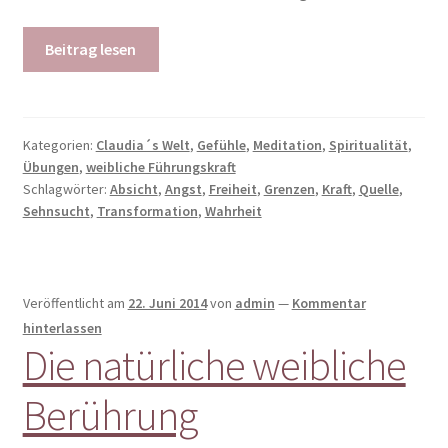
Beitrag lesen
Kategorien:
Claudia´s Welt
,
Gefühle
,
Meditation
,
Spiritualität
,
Übungen
,
weibliche Führungskraft
Schlagwörter:
Absicht
,
Angst
,
Freiheit
,
Grenzen
,
Kraft
,
Quelle
,
Sehnsucht
,
Transformation
,
Wahrheit
Veröffentlicht am
22. Juni 2014
von
admin
—
Kommentar
hinterlassen
Die natürliche weibliche
Berührung