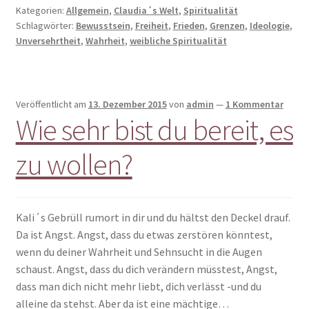
Kategorien:
Allgemein
,
Claudia´s Welt
,
Spiritualität
Schlagwörter:
Bewusstsein
,
Freiheit
,
Frieden
,
Grenzen
,
Ideologie
,
Unversehrtheit
,
Wahrheit
,
weibliche Spiritualität
Veröffentlicht am
13. Dezember 2015
von
admin
—
1 Kommentar
Wie sehr bist du bereit, es
zu wollen?
Kali´s Gebrüll rumort in dir und du hältst den Deckel drauf.
Da ist Angst. Angst, dass du etwas zerstören könntest,
wenn du deiner Wahrheit und Sehnsucht in die Augen
schaust. Angst, dass du dich verändern müsstest, Angst,
dass man dich nicht mehr liebt, dich verlässt -und du
alleine da stehst. Aber da ist eine mächtige…