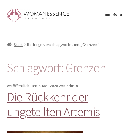
Zur
Zum
Menü
Navigation
Inhalt
springen
springen
Home
Start
Beiträge verschlagwortet mit „Grenzen“
Blog
Shop / Retreats im Allgäu
Schlagwort:
Grenzen
CLAUDIA TAVERNA
Veröffentlicht am
7. Mai 2026
von
admin
Die Rückkehr der
Woman-Circle
ungeteilten Artemis
Erfahrungen
Warenkorb