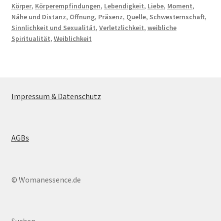
Körper
,
Körperempfindungen
,
Lebendigkeit
,
Liebe
,
Moment
,
Nähe und Distanz
,
Öffnung
,
Präsenz
,
Quelle
,
Schwesternschaft
,
Sinnlichkeit und Sexualität
,
Verletzlichkeit
,
weibliche
Spiritualität
,
Weiblichkeit
Impressum & Datenschutz
AGBs
© Womanessence.de
Suchen