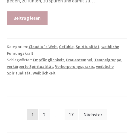
geben, zu fühlen, zu spüren und damit zu…
Beitrag lesen
Kategorien:
Claudia´s Welt
,
Gefühle
,
Spiritualität
,
weibliche
Führungskraft
Schlagwörter:
Empfänglichkeit
,
Frauentempel
,
Tempelgruppe
,
verkörperte Spiritualität
,
Verkörperungspraxis
,
weibliche
Spiritualität
,
Weiblichkeit
Seitennummerierung
1
2
…
17
Nächster
der