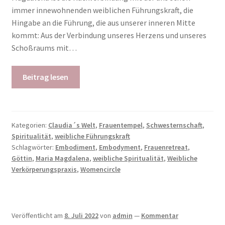
immer innewohnenden weiblichen Führungskraft, die
Hingabe an die Führung, die aus unserer inneren Mitte
kommt: Aus der Verbindung unseres Herzens und unseres
Schoßraums mit…
Beitrag lesen
Kategorien:
Claudia´s Welt
,
Frauentempel
,
Schwesternschaft
,
Spiritualität
,
weibliche Führungskraft
Schlagwörter:
Embodiment
,
Embodyment
,
Frauenretreat
,
Göttin
,
Maria Magdalena
,
weibliche Spiritualität
,
Weibliche
Verkörperungspraxis
,
Womencircle
Veröffentlicht am
8. Juli 2022
von
admin
—
Kommentar