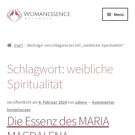
Zur
Zum
Menü
Navigation
Inhalt
springen
springen
Home
Start
Beiträge verschlagwortet mit „weibliche Spiritualität“
Blog
Shop / Retreats im Allgäu
Schlagwort:
weibliche
CLAUDIA TAVERNA
Spiritualität
Woman-Circle
Veröffentlicht am
6. Februar 2024
von
admin
—
Kommentar
hinterlassen
Erfahrungen
Die Essenz des MARIA
Warenkorb