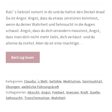
Kali´s Gebrüll rumort in dir und du hältst den Deckel drauf.
Da ist Angst. Angst, dass du etwas zerstören könntest,
wenn du deiner Wahrheit und Sehnsucht in die Augen
schaust. Angst, dass du dich verändern müsstest, Angst,
dass man dich nicht mehr liebt, dich verlässt -und du
alleine da stehst. Aber da ist eine mächtige…
Beitrag lesen
Kategorien:
Claudia´s Welt
,
Gefühle
,
Meditation
,
Spiritualität
,
Übungen
,
weibliche Führungskraft
Schlagwörter:
Absicht
,
Angst
,
Freiheit
,
Grenzen
,
Kraft
,
Quelle
,
Sehnsucht
,
Transformation
,
Wahrheit