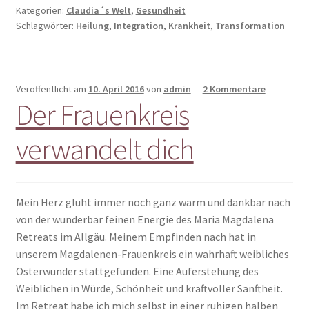
Kategorien:
Claudia´s Welt
,
Gesundheit
Schlagwörter:
Heilung
,
Integration
,
Krankheit
,
Transformation
Veröffentlicht am
10. April 2016
von
admin
—
2 Kommentare
Der Frauenkreis
verwandelt dich
Mein Herz glüht immer noch ganz warm und dankbar nach
von der wunderbar feinen Energie des Maria Magdalena
Retreats im Allgäu. Meinem Empfinden nach hat in
unserem Magdalenen-Frauenkreis ein wahrhaft weibliches
Osterwunder stattgefunden. Eine Auferstehung des
Weiblichen in Würde, Schönheit und kraftvoller Sanftheit.
Im Retreat habe ich mich selbst in einer ruhigen halben