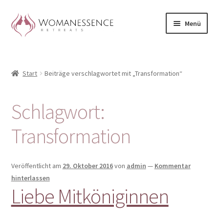
Zur
Zum
Menü
Navigation
Inhalt
springen
springen
Home
Start
Beiträge verschlagwortet mit „Transformation“
Blog
Shop / Retreats im Allgäu
Schlagwort:
CLAUDIA TAVERNA
Transformation
Woman-Circle
Veröffentlicht am
29. Oktober 2016
von
admin
—
Kommentar
hinterlassen
Erfahrungen
Liebe Mitköniginnen
Warenkorb