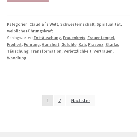
Kategorien:
Claudia´s Welt
,
Schwesternschaft
,
Spiritualität
,
weibliche Führungskraft
Schlagwörter:
Enttäuschung
,
Frauenkreis
,
Frauentempel
,
Freiheit
,
Führung
,
Ganzheit
,
Gefühle
,
Kali
,
Präsenz
,
Stärke
,
Täuschung
,
Transformation
,
Verletzlichkeit
,
Vertrauen
,
Wandlung
Seitennummerierung
1
2
Nächster
der
Beiträge