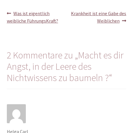
Beitragsnavigation
Vorheriger
Nächster
Was ist eigentlich
Krankheit ist eine Gabe des
Beitrag:
Beitrag:
weibliche FührungsKraft?
Weiblichen
2 Kommentare zu „
Macht es dir
Angst, in der Leere des
Nichtwissens zu baumeln ?
“
Helga Carl