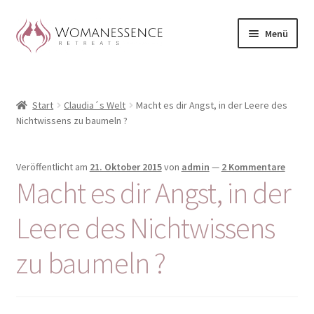
Zur
Zum
Menü
Navigation
Inhalt
springen
springen
Home
Start
Claudia´s Welt
Macht es dir Angst, in der Leere des
Blog
Nichtwissens zu baumeln ?
Shop / Retreats im Allgäu
Veröffentlicht am
21. Oktober 2015
von
admin
—
2 Kommentare
Macht es dir Angst, in der
CLAUDIA TAVERNA
Leere des Nichtwissens
Woman-Circle
zu baumeln ?
Erfahrungen
Warenkorb