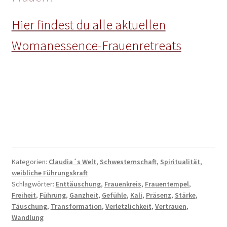
Hier findest du alle aktuellen
Womanessence-Frauenretreats
Kategorien:
Claudia´s Welt
,
Schwesternschaft
,
Spiritualität
,
weibliche Führungskraft
Schlagwörter:
Enttäuschung
,
Frauenkreis
,
Frauentempel
,
Freiheit
,
Führung
,
Ganzheit
,
Gefühle
,
Kali
,
Präsenz
,
Stärke
,
Täuschung
,
Transformation
,
Verletzlichkeit
,
Vertrauen
,
Wandlung