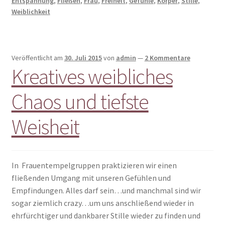
Entspannung
,
Fließen
,
Frau
,
Freiheit
,
Gefühle
,
Körper
,
Stille
,
Weiblichkeit
Veröffentlicht am
30. Juli 2015
von
admin
—
2 Kommentare
Kreatives weibliches
Chaos und tiefste
Weisheit
In Frauentempelgruppen praktizieren wir einen
fließenden Umgang mit unseren Gefühlen und
Empfindungen. Alles darf sein…und manchmal sind wir
sogar ziemlich crazy…um uns anschließend wieder in
ehrfürchtiger und dankbarer Stille wieder zu finden und