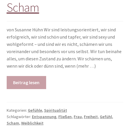
Scham
von Susanne Hühn Wir sind leistungsorientiert, wir sind
erfolgreich, wir sind schön und tapfer, wir sind sexy und
wohlgeformt – und sind wir es nicht, schämen wir uns
voreinander und besonders vor uns selbst. Wir tun beinahe
alles, um diesen Zustand zu ändern. Wir schämen uns,
wenn wir dick oder dünn sind, wenn (mehr …)
Beitrag lesen
Kategorien:
Gefühle
,
Spiritualität
Schlagwörter:
Entspannung
,
Fließen
,
Frau
,
Freiheit
,
Gefühl
,
Scham
,
Weiblichkeit