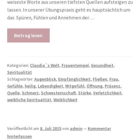
weiseste Worte aus unseren tiefsten Quellen aufsteigen zu
lassen. In unserer Übungspraxis geht es hauptsächlich um
das Spüren, Fühlen und Annehmen der…
Beitrag lesen
Kategorien:
Claudia´s Welt
,
Frauentempel
,
Gesundheit
,
Spiritualität
Schlagwörter:
Augenblick
,
Empfänglichkeit
,
Fließen
,
Frau
,
Gefühle
,
heilig
,
Lebendigkeit
,
Mitgefühl
,
Öffnung
,
Präsenz
,
Quelle
,
Schmerz
,
Schwesternschaft
,
Stärke
,
Verletzlichkeit
,
weibliche Spiritualität
,
Weiblichkeit
Veröffentlicht am
8. Juli 2015
von
admin
—
Kommentar
hinterlassen