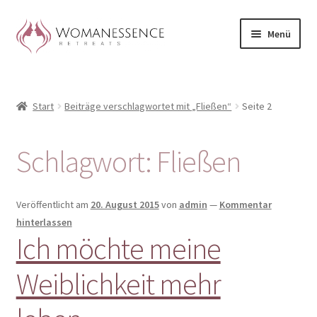
Zur
Zum
Menü
Navigation
Inhalt
springen
springen
Home
Start
Beiträge verschlagwortet mit „Fließen“
Seite 2
Blog
Shop / Retreats im Allgäu
Schlagwort:
Fließen
CLAUDIA TAVERNA
Veröffentlicht am
20. August 2015
von
admin
—
Kommentar
Woman-Circle
hinterlassen
Ich möchte meine
Erfahrungen
Weiblichkeit mehr
Warenkorb