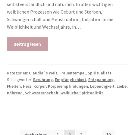
selbstverständlich und natürlich. In allen wichtigen
weiblichen Prozessen wie Geburt und Sterben,
Schwangerschaft und Menstruation, Initiation in die
Weiblichkeit und Wechseljahre, in…
Beitrag lesen
Kategorien:
Claudia´s Welt
,
Frauentempel
,
Spiritualität
Schlagwörter:
Berührung
,
Empfänglichkeit
,
Entspannung
,
Fließen
,
Herz
,
Körper
,
Körperempfindungen
,
Lebendigkeit
,
Liebe
,
nährend
,
Schwesternschaft
,
weibliche Spiritualität
Vorheriger
1
2
3
…
10