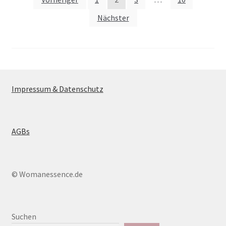
Seitennummerierung
der
Nächster
Beiträge
Impressum & Datenschutz
AGBs
© Womanessence.de
Suchen