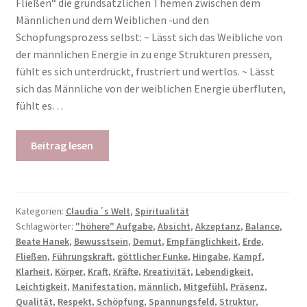
Fließen“ die grundsätzlichen Themen zwischen dem
Männlichen und dem Weiblichen -und den
Schöpfungsprozess selbst: ~ Lässt sich das Weibliche von
der männlichen Energie in zu enge Strukturen pressen,
fühlt es sich unterdrückt, frustriert und wertlos. ~ Lässt
sich das Männliche von der weiblichen Energie überfluten,
fühlt es…
Beitrag lesen
Kategorien:
Claudia´s Welt
,
Spiritualität
Schlagwörter:
"höhere" Aufgabe
,
Absicht
,
Akzeptanz
,
Balance
,
Beate Hanek
,
Bewusstsein
,
Demut
,
Empfänglichkeit
,
Erde
,
Fließen
,
Führungskraft
,
göttlicher Funke
,
Hingabe
,
Kampf
,
Klarheit
,
Körper
,
Kraft
,
Kräfte
,
Kreativität
,
Lebendigkeit
,
Leichtigkeit
,
Manifestation
,
männlich
,
Mitgefühl
,
Präsenz
,
Qualität
,
Respekt
,
Schöpfung
,
Spannungsfeld
,
Struktur
,