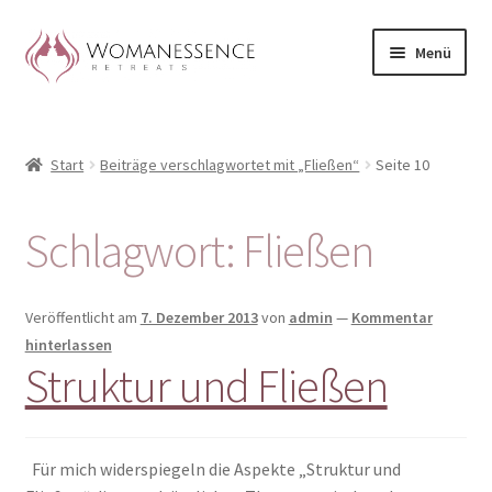
Zur
Zum
Menü
Navigation
Inhalt
springen
springen
Home
Start
Beiträge verschlagwortet mit „Fließen“
Seite 10
Blog
Shop / Retreats im Allgäu
Schlagwort:
Fließen
CLAUDIA TAVERNA
Veröffentlicht am
7. Dezember 2013
von
admin
—
Kommentar
Woman-Circle
hinterlassen
Struktur und Fließen
Erfahrungen
Warenkorb
Für mich widerspiegeln die Aspekte „Struktur und