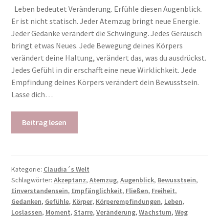
Leben bedeutet Veränderung. Erfühle diesen Augenblick.
Er ist nicht statisch. Jeder Atemzug bringt neue Energie.
Jeder Gedanke verändert die Schwingung. Jedes Geräusch
bringt etwas Neues. Jede Bewegung deines Körpers
verändert deine Haltung, verändert das, was du ausdrückst.
Jedes Gefühl in dir erschafft eine neue Wirklichkeit. Jede
Empfindung deines Körpers verändert dein Bewusstsein.
Lasse dich…
Beitrag lesen
Kategorie:
Claudia´s Welt
Schlagwörter:
Akzeptanz
,
Atemzug
,
Augenblick
,
Bewusstsein
,
Einverstandensein
,
Empfänglichkeit
,
Fließen
,
Freiheit
,
Gedanken
,
Gefühle
,
Körper
,
Körperempfindungen
,
Leben
,
Loslassen
,
Moment
,
Starre
,
Veränderung
,
Wachstum
,
Weg