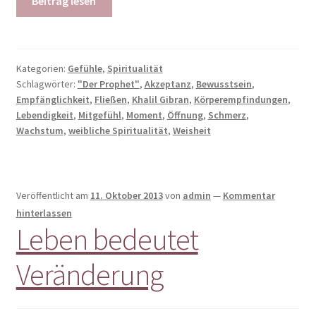
Beitrag lesen
Kategorien:
Gefühle
,
Spiritualität
Schlagwörter:
"Der Prophet"
,
Akzeptanz
,
Bewusstsein
,
Empfänglichkeit
,
Fließen
,
Khalil Gibran
,
Körperempfindungen
,
Lebendigkeit
,
Mitgefühl
,
Moment
,
Öffnung
,
Schmerz
,
Wachstum
,
weibliche Spiritualität
,
Weisheit
Veröffentlicht am
11. Oktober 2013
von
admin
—
Kommentar
hinterlassen
Leben bedeutet
Veränderung