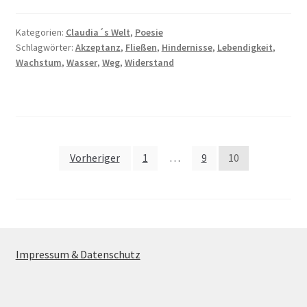
Kategorien:
Claudia´s Welt
,
Poesie
Schlagwörter:
Akzeptanz
,
Fließen
,
Hindernisse
,
Lebendigkeit
,
Wachstum
,
Wasser
,
Weg
,
Widerstand
Seitennummerierung
Vorheriger
1
…
9
10
der
Beiträge
Impressum & Datenschutz