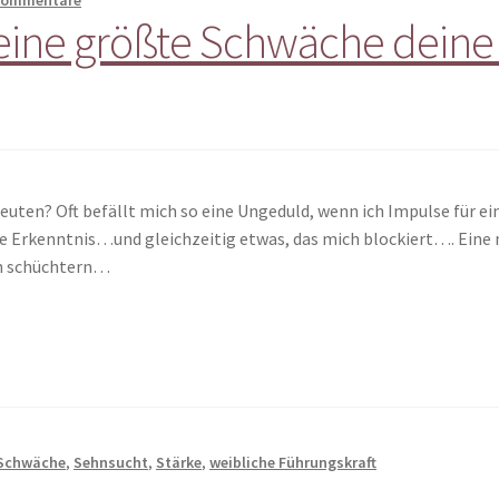
ine größte Schwäche deine 
en? Oft befällt mich so eine Ungeduld, wenn ich Impulse für eine
 Erkenntnis…und gleichzeitig etwas, das mich blockiert…. Eine 
ch schüchtern…
Schwäche
,
Sehnsucht
,
Stärke
,
weibliche Führungskraft