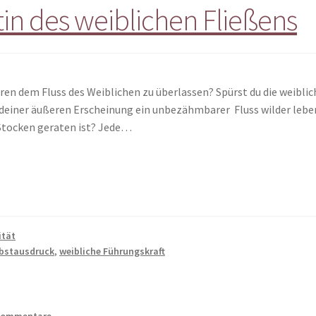
tin des weiblichen Fließens
en dem Fluss des Weiblichen zu überlassen? Spürst du die weiblich
r deiner äußeren Erscheinung ein unbezähmbarer Fluss wilder lebe
 Stocken geraten ist? Jede…
ität
lbstausdruck
,
weibliche Führungskraft
Kommentare