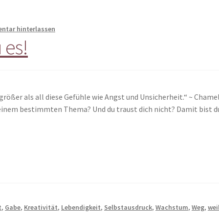
tar hinterlassen
 es!
l größer als all diese Gefühle wie Angst und Unsicherheit.“ ~ Cham
 einem bestimmten Thema? Und du traust dich nicht? Damit bist du 
t
,
Gabe
,
Kreativität
,
Lebendigkeit
,
Selbstausdruck
,
Wachstum
,
Weg
,
wei