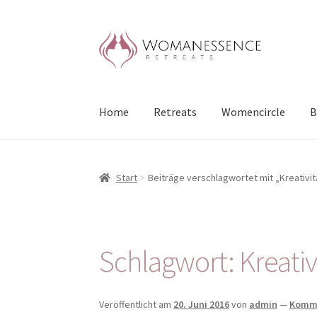
Zur
Zum
Navigation
Inhalt
springen
springen
Home
Retreats
Womencircle
B
Start
Beiträge verschlagwortet mit „Kreativit
Schlagwort:
Kreativ
Veröffentlicht am
20. Juni 2016
von
admin
—
Komme