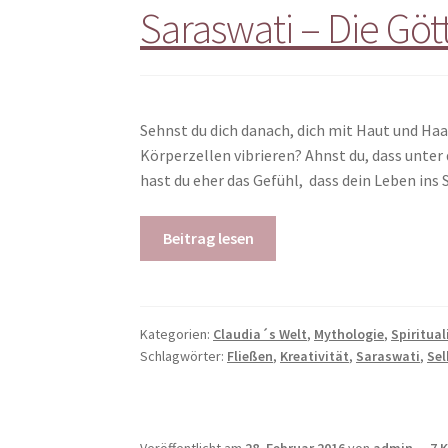
Saraswati – Die Göt
Sehnst du dich danach, dich mit Haut und Haar
Körperzellen vibrieren? Ahnst du, dass unte
hast du eher das Gefühl, dass dein Leben ins
Beitrag lesen
Kategorien:
Claudia´s Welt
,
Mythologie
,
Spiritual
Schlagwörter:
Fließen
,
Kreativität
,
Saraswati
,
Se
Veröffentlicht am
28. Februar 2016
von
admin
—
7 