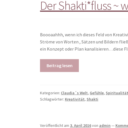
Der Shakti*fluss ~ w
Boooaahhh, wenn ich dieses Feld von Kreativi
Ströme von Worten , Sätzen und Bildern flie
ein Konzept oder Plan kanalisieren…diese F
Beitrag lesen
Kategorien:
Claudia´s Welt
,
Gefühle
,
Spiritualitä
Schlagwörter:
Kreativität
,
Shakti
Veröffentlicht am
3. April 2016
von
admin
—
Kommen