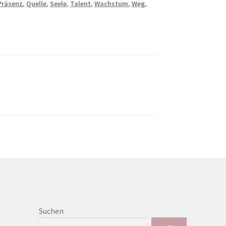
Präsenz
,
Quelle
,
Seele
,
Talent
,
Wachstum
,
Weg
,
Suchen