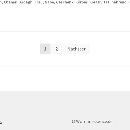
n
,
Chameli Ardagh
,
Frau
,
Gabe
,
Geschenk
,
Körper
,
Kreativität
,
nährend
,
1
2
Nächster
s
© Womanessence.de