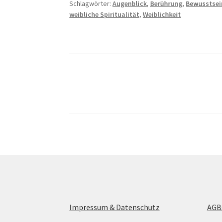
Schlagwörter:
Augenblick
,
Berührung
,
Bewusstsei
weibliche Spiritualität
,
Weiblichkeit
Seitennummerierung
der
Beiträge
Impressum & Datenschutz
AGB