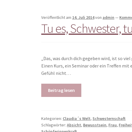
Veröffentlicht am
14. Juli 2014
von
admin
—
Kommen
Tu es, Schwester, tu
„Das, was durch dich gegeben wird, ist so vie
Einen Kurs, ein Seminar oder ein Treffen mit
Gefühl nicht…
Beitrag lesen
Kategorien:
Claudia´s Welt
,
Schwesternschaft
Schlagwörter:
Absicht
,
Bewusstsein
,
Frau
,
Freihei
Schöpferinnenkraft