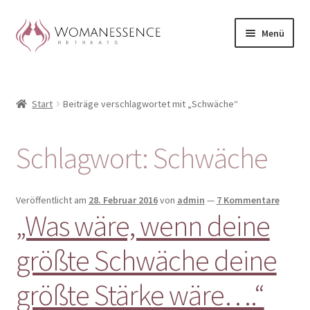
Zur
Zum
Menü
Navigation
Inhalt
springen
springen
Home
Start
Beiträge verschlagwortet mit „Schwäche“
Blog
Shop / Retreats im Allgäu
Schlagwort:
Schwäche
CLAUDIA TAVERNA
Veröffentlicht am
28. Februar 2016
von
admin
—
7 Kommentare
„Was wäre, wenn deine
Woman-Circle
größte Schwäche deine
Erfahrungen
größte Stärke wäre….“
Warenkorb