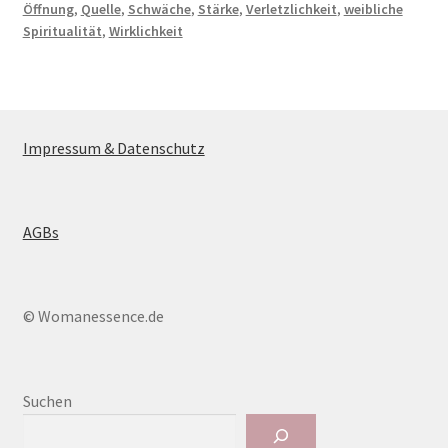
Öffnung
,
Quelle
,
Schwäche
,
Stärke
,
Verletzlichkeit
,
weibliche
Spiritualität
,
Wirklichkeit
Impressum & Datenschutz
AGBs
© Womanessence.de
Suchen