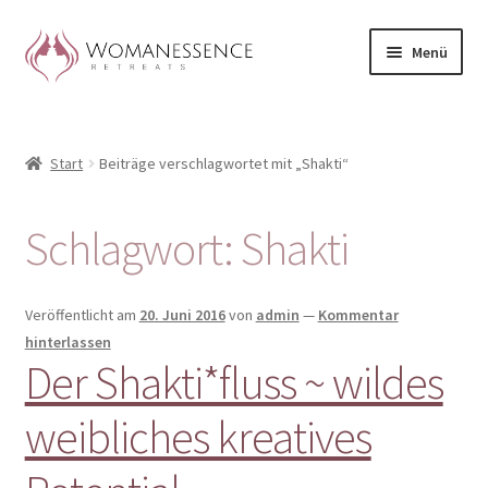
Zur
Zum
Menü
Navigation
Inhalt
springen
springen
Home
Start
Beiträge verschlagwortet mit „Shakti“
Blog
Shop / Retreats im Allgäu
Schlagwort:
Shakti
CLAUDIA TAVERNA
Veröffentlicht am
20. Juni 2016
von
admin
—
Kommentar
Woman-Circle
hinterlassen
Der Shakti*fluss ~ wildes
Erfahrungen
weibliches kreatives
Warenkorb