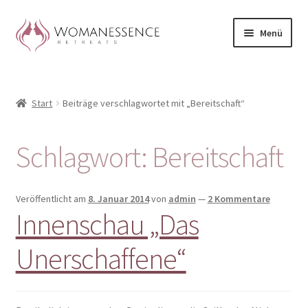
Zur
Zum
Menü
Navigation
Inhalt
springen
springen
Home
Start
Beiträge verschlagwortet mit „Bereitschaft“
Blog
Shop / Retreats im Allgäu
Schlagwort:
Bereitschaft
CLAUDIA TAVERNA
Veröffentlicht am
8. Januar 2014
von
admin
—
2 Kommentare
Innenschau „Das
Woman-Circle
Unerschaffene“
Erfahrungen
Warenkorb