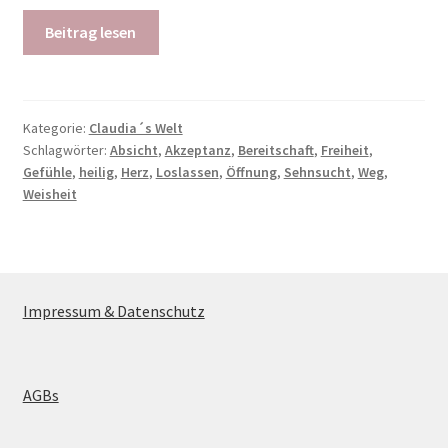
Beitrag lesen
Kategorie:
Claudia´s Welt
Schlagwörter:
Absicht
,
Akzeptanz
,
Bereitschaft
,
Freiheit
,
Gefühle
,
heilig
,
Herz
,
Loslassen
,
Öffnung
,
Sehnsucht
,
Weg
,
Weisheit
Impressum & Datenschutz
AGBs