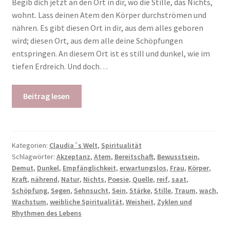
Begib dich jetzt an den Ort in dir, wo die Stille, das Nichts,
wohnt. Lass deinen Atem den Körper durchströmen und
nähren. Es gibt diesen Ort in dir, aus dem alles geboren
wird; diesen Ort, aus dem alle deine Schöpfungen
entspringen. An diesem Ort ist es still und dunkel, wie im
tiefen Erdreich. Und doch…
Beitrag lesen
Kategorien:
Claudia´s Welt
,
Spiritualität
Schlagwörter:
Akzeptanz
,
Atem
,
Bereitschaft
,
Bewusstsein
,
Demut
,
Dunkel
,
Empfänglichkeit
,
erwartungslos
,
Frau
,
Körper
,
Kraft
,
nährend
,
Natur
,
Nichts
,
Poesie
,
Quelle
,
reif
,
saat
,
Schöpfung
,
Segen
,
Sehnsucht
,
Sein
,
Stärke
,
Stille
,
Traum
,
wach
,
Wachstum
,
weibliche Spiritualität
,
Weisheit
,
Zyklen und
Rhythmen des Lebens