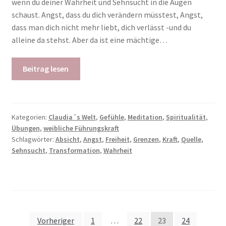
wenn du deiner Wahrheit und Sehnsucht in die Augen
schaust. Angst, dass du dich verändern müsstest, Angst,
dass man dich nicht mehr liebt, dich verlässt -und du
alleine da stehst. Aber da ist eine mächtige…
Beitrag lesen
Kategorien:
Claudia´s Welt
,
Gefühle
,
Meditation
,
Spiritualität
,
Übungen
,
weibliche Führungskraft
Schlagwörter:
Absicht
,
Angst
,
Freiheit
,
Grenzen
,
Kraft
,
Quelle
,
Sehnsucht
,
Transformation
,
Wahrheit
Seitennummerierung
Vorheriger
1
…
22
23
24