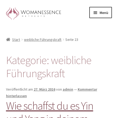
Zur
Zum
Menü
Navigation
Inhalt
springen
springen
Home
Start
weibliche Führungskraft
Seite 23
Blog
Shop / Retreats im Allgäu
Kategorie:
weibliche
CLAUDIA TAVERNA
Führungskraft
Woman-Circle
Veröffentlicht am
27. März 2016
von
admin
—
Kommentar
hinterlassen
Erfahrungen
Wie schaffst du es Yin
Warenkorb