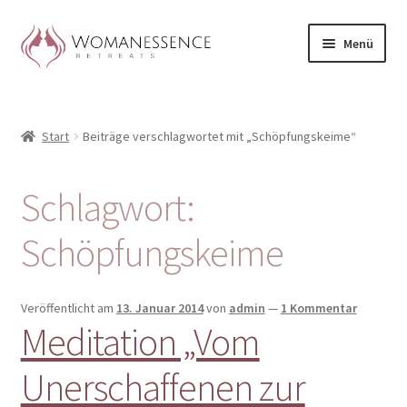
Zur
Zum
Menü
Navigation
Inhalt
springen
springen
Home
Start
Beiträge verschlagwortet mit „Schöpfungskeime“
Blog
Shop / Retreats im Allgäu
Schlagwort:
CLAUDIA TAVERNA
Schöpfungskeime
Woman-Circle
Veröffentlicht am
13. Januar 2014
von
admin
—
1 Kommentar
Meditation „Vom
Erfahrungen
Unerschaffenen zur
Warenkorb