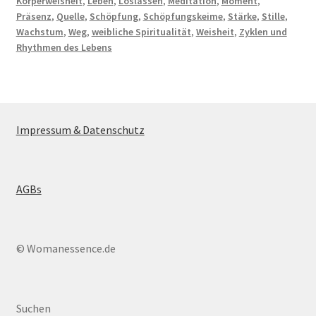
Körperweisheit
,
Leben
,
Loslassen
,
Meditation
,
Moment
,
Präsenz
,
Quelle
,
Schöpfung
,
Schöpfungskeime
,
Stärke
,
Stille
,
Wachstum
,
Weg
,
weibliche Spiritualität
,
Weisheit
,
Zyklen und
Rhythmen des Lebens
Impressum & Datenschutz
AGBs
© Womanessence.de
Suchen