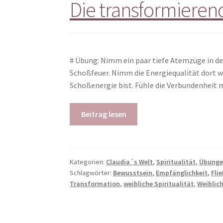
Die transformieren
# Übung: Nimm ein paar tiefe Atemzüge in d
Schoßfeuer. Nimm die Energiequalität dort wa
Schoßenergie bist. Fühle die Verbundenheit
Beitrag lesen
Kategorien:
Claudia´s Welt
,
Spiritualität
,
Übung
Schlagwörter:
Bewusstsein
,
Empfänglichkeit
,
Fli
Transformation
,
weibliche Spiritualität
,
Weiblich