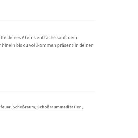
fe deines Atems entfache sanft dein
r hinein bis du vollkommen präsent in deiner
feuer
,
Schoßraum
,
Schoßraummeditation
,