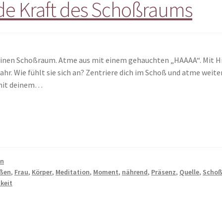
de Kraft des Schoßraums
einen Schoßraum. Atme aus mit einem gehauchten „HAAAA“. Mit Hil
hr. Wie fühlt sie sich an? Zentriere dich im Schoß und atme weite
 mit deinem…
en
eßen
,
Frau
,
Körper
,
Meditation
,
Moment
,
nährend
,
Präsenz
,
Quelle
,
Schoß
keit