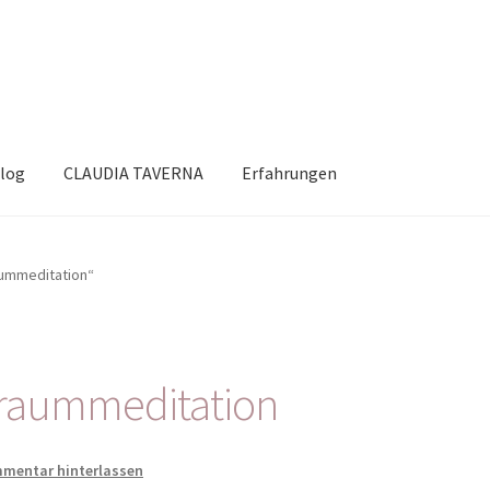
log
CLAUDIA TAVERNA
Erfahrungen
aummeditation“
raummeditation
mentar hinterlassen