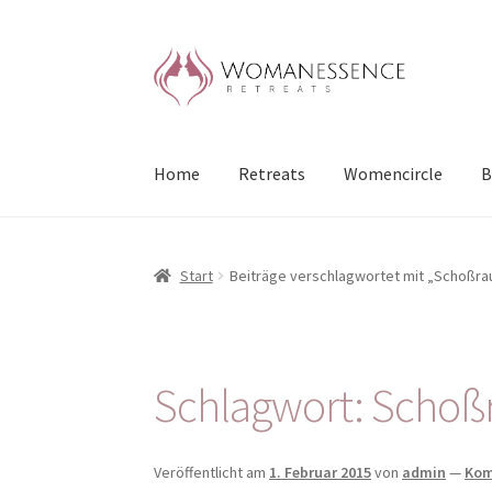
Zur
Zum
Navigation
Inhalt
springen
springen
Home
Retreats
Womencircle
B
Start
Beiträge verschlagwortet mit „Schoßr
Schlagwort:
Schoß
Veröffentlicht am
1. Februar 2015
von
admin
—
Kom