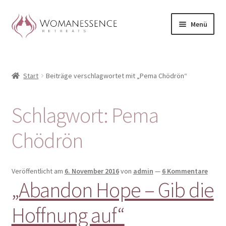
Zur
Zum
Menü
Navigation
Inhalt
springen
springen
Home
Start
Beiträge verschlagwortet mit „Pema Chödrön“
Blog
Shop / Retreats im Allgäu
Schlagwort:
Pema
CLAUDIA TAVERNA
Chödrön
Woman-Circle
Veröffentlicht am
6. November 2016
von
admin
—
6 Kommentare
„Abandon Hope – Gib die
Erfahrungen
Hoffnung auf“
Warenkorb