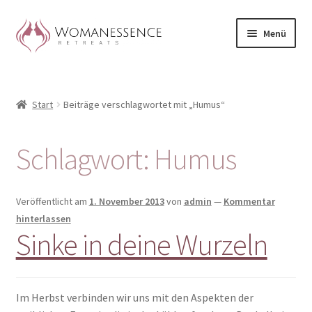
Zur
Zum
Menü
Navigation
Inhalt
springen
springen
Home
Start
Beiträge verschlagwortet mit „Humus“
Blog
Shop / Retreats im Allgäu
Schlagwort:
Humus
CLAUDIA TAVERNA
Veröffentlicht am
1. November 2013
von
admin
—
Kommentar
Woman-Circle
hinterlassen
Sinke in deine Wurzeln
Erfahrungen
Warenkorb
Im Herbst verbinden wir uns mit den Aspekten der