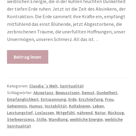
weiblichen Energie, die in der kühlen feuchten Dunkelheit
der tiefen Erde ruhen. Jetzt ist die Zeit des Absinkens, der
Kontraktion. Die Erde sammelt ihre Kräfte ein, empfängt
mitfühlend das einst Blühende, jetzt Abgestorbene, die
zerbrochenen Träume, die unerfüllten Hoffnungen, unser
Unvermögen, unseren Schmerz. All das ist…
Beitrag lesen
Kategorien:
Claudia´s Welt
,
Spiritualität
Schlagwörter:
Akzeptanz
,
Bewusstsein
,
Demut
,
Dunkelheit
,
Empfänglichkeit
,
Entspannung
,
Erde
,
Erschöpfung
,
Frau
,
Geheimnis
,
Humus
,
Instabilität
,
Kollabieren
,
Leben
,
Leistungstief
,
Loslassen
,
Mitgefühl
,
nährend
,
Natur
,
Rückzug
,
Sterbeprozess
,
Stille
,
Wandlung
,
weibliche Energie
,
weibliche
Spiritualität