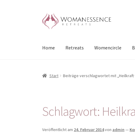
Zur
Zum
Navigation
Inhalt
springen
springen
Home
Retreats
Womencircle
B
Start
Beiträge verschlagwortet mit „Heilkraft
Schlagwort:
Heilkr
Veröffentlicht am
24. Februar 2014
von
admin
—
Ko