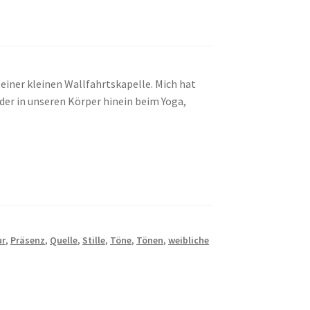
n einer kleinen Wallfahrtskapelle. Mich hat
oder in unseren Körper hinein beim Yoga,
ur
,
Präsenz
,
Quelle
,
Stille
,
Töne
,
Tönen
,
weibliche