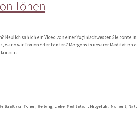
 von Tönen
n? Neulich sah ich ein Video von einer Yoginischwester. Sie tönte i
 es, wenn wir Frauen öfter tönten? Morgens in unserer Meditation 
n können.…
Heilkraft von Tönen
,
Heilung
,
Liebe
,
Meditation
,
Mitgefühl
,
Moment
,
Nat