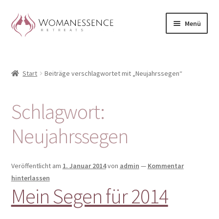
Zur
Zum
Menü
Navigation
Inhalt
springen
springen
Home
Start
Beiträge verschlagwortet mit „Neujahrssegen“
Blog
Shop / Retreats im Allgäu
Schlagwort:
CLAUDIA TAVERNA
Neujahrssegen
Woman-Circle
Veröffentlicht am
1. Januar 2014
von
admin
—
Kommentar
hinterlassen
Erfahrungen
Mein Segen für 2014
Warenkorb