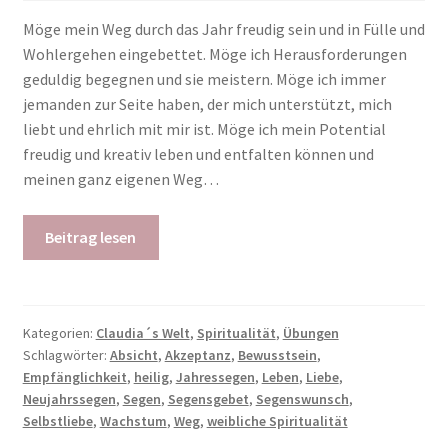
Möge mein Weg durch das Jahr freudig sein und in Fülle und
Wohlergehen eingebettet. Möge ich Herausforderungen
geduldig begegnen und sie meistern. Möge ich immer
jemanden zur Seite haben, der mich unterstützt, mich
liebt und ehrlich mit mir ist. Möge ich mein Potential
freudig und kreativ leben und entfalten können und
meinen ganz eigenen Weg…
Beitrag lesen
Kategorien:
Claudia´s Welt
,
Spiritualität
,
Übungen
Schlagwörter:
Absicht
,
Akzeptanz
,
Bewusstsein
,
Empfänglichkeit
,
heilig
,
Jahressegen
,
Leben
,
Liebe
,
Neujahrssegen
,
Segen
,
Segensgebet
,
Segenswunsch
,
Selbstliebe
,
Wachstum
,
Weg
,
weibliche Spiritualität