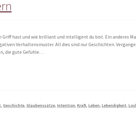
ern
 Griff hast und wie brilliant und intelligent du bist. Ein anderes 
gativen Verhaltensmuster. All dies sind nur Geschichten. Vergang
en, die gute Gefühle…
t
,
Geschichte
,
Glaubenssätze
,
Intention
,
Kraft
,
Leben
,
Lebendigkeit
,
Los