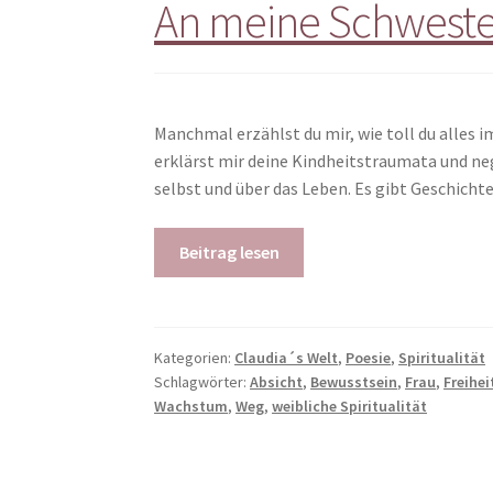
An meine Schwest
Manchmal erzählst du mir, wie toll du alles im
erklärst mir deine Kindheitstraumata und ne
selbst und über das Leben. Es gibt Geschicht
Beitrag lesen
Kategorien:
Claudia´s Welt
,
Poesie
,
Spiritualität
Schlagwörter:
Absicht
,
Bewusstsein
,
Frau
,
Freihei
Wachstum
,
Weg
,
weibliche Spiritualität