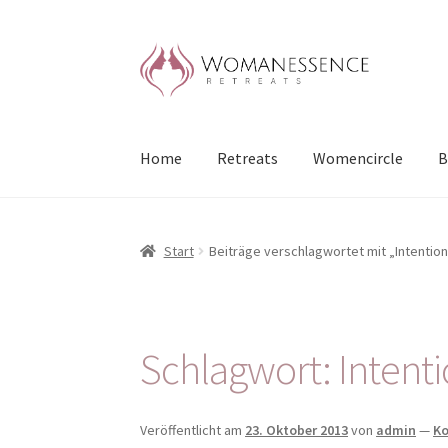
Zur
Zum
Navigation
Inhalt
springen
springen
Home
Retreats
Womencircle
B
Start
Beiträge verschlagwortet mit „Intention
Schlagwort:
Intent
Veröffentlicht am
23. Oktober 2013
von
admin
—
Ko