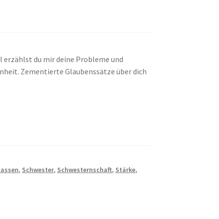
Mal erzählst du mir deine Probleme und
enheit. Zementierte Glaubenssätze über dich
lassen
,
Schwester
,
Schwesternschaft
,
Stärke
,