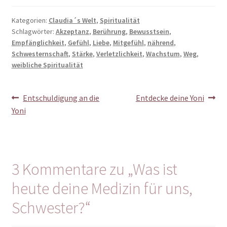
Kategorien:
Claudia´s Welt
,
Spiritualität
Schlagwörter:
Akzeptanz
,
Berührung
,
Bewusstsein
,
Empfänglichkeit
,
Gefühl
,
Liebe
,
Mitgefühl
,
nährend
,
Schwesternschaft
,
Stärke
,
Verletzlichkeit
,
Wachstum
,
Weg
,
weibliche Spiritualität
Beitragsnavigation
Vorheriger
Nächster
Entschuldigung an die
Entdecke deine Yoni
Beitrag:
Beitrag:
Yoni
3 Kommentare zu „
Was ist
heute deine Medizin für uns,
Schwester?
“