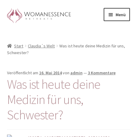
Zur
Zum
Menü
Navigation
Inhalt
springen
springen
Home
Start
Claudia´s Welt
Was ist heute deine Medizin für uns,
Blog
Schwester?
Shop / Retreats im Allgäu
Veröffentlicht am
16. Mai 2014
von
admin
—
3 Kommentare
Was ist heute deine
CLAUDIA TAVERNA
Medizin für uns,
Woman-Circle
Schwester?
Erfahrungen
Warenkorb