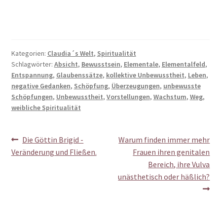
Kategorien:
Claudia´s Welt
,
Spiritualität
Schlagwörter:
Absicht
,
Bewusstsein
,
Elementale
,
Elementalfeld
,
Entspannung
,
Glaubenssätze
,
kollektive Unbewusstheit
,
Leben
,
negative Gedanken
,
Schöpfung
,
Überzeugungen
,
unbewusste
Schöpfungen
,
Unbewusstheit
,
Vorstellungen
,
Wachstum
,
Weg
,
weibliche Spiritualität
Beitragsnavigation
Vorheriger
Nächster
Die Göttin Brigid -
Warum finden immer mehr
Beitrag:
Beitrag:
Veränderung und Fließen.
Frauen ihren genitalen
Bereich, ihre Vulva
unästhetisch oder häßlich?