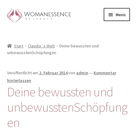
Zur
Zum
Menü
Navigation
Inhalt
springen
springen
Home
Start
Claudia´s Welt
Deine bewussten und
Blog
unbewusstenSchöpfungen
Shop / Retreats im Allgäu
Veröffentlicht am
2. Februar 2014
von
admin
—
Kommentar
CLAUDIA TAVERNA
hinterlassen
Deine bewussten und
Woman-Circle
unbewusstenSchöpfung
Erfahrungen
en
Warenkorb