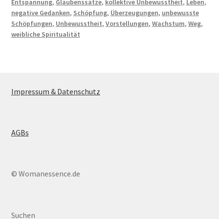
Entspannung
,
Glaubenssätze
,
kollektive Unbewusstheit
,
Leben
,
negative Gedanken
,
Schöpfung
,
Überzeugungen
,
unbewusste
Schöpfungen
,
Unbewusstheit
,
Vorstellungen
,
Wachstum
,
Weg
,
weibliche Spiritualität
Impressum & Datenschutz
AGBs
© Womanessence.de
Suchen