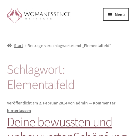
Zur
Zum
Menü
Navigation
Inhalt
springen
springen
Home
Start
Beiträge verschlagwortet mit „Elementalfeld“
Blog
Shop / Retreats im Allgäu
Schlagwort:
CLAUDIA TAVERNA
Elementalfeld
Woman-Circle
Veröffentlicht am
2. Februar 2014
von
admin
—
Kommentar
hinterlassen
Erfahrungen
Deine bewussten und
Warenkorb