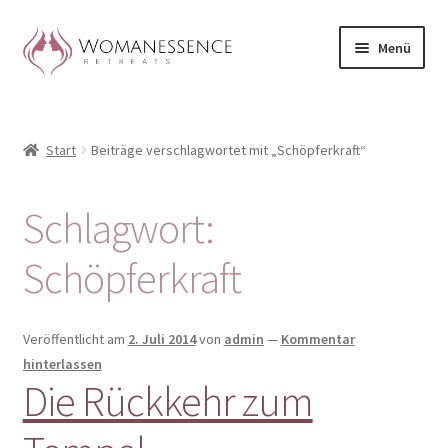
Zur
Zum
Menü
Navigation
Inhalt
springen
springen
Home
Start
Beiträge verschlagwortet mit „Schöpferkraft“
Blog
Shop / Retreats im Allgäu
Schlagwort:
CLAUDIA TAVERNA
Schöpferkraft
Woman-Circle
Veröffentlicht am
2. Juli 2014
von
admin
—
Kommentar
hinterlassen
Erfahrungen
Die Rückkehr zum
Warenkorb