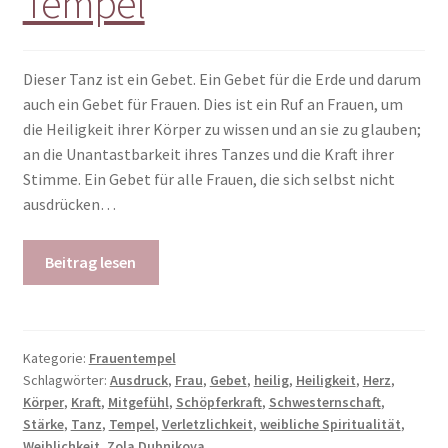
Tempel
Dieser Tanz ist ein Gebet. Ein Gebet für die Erde und darum
auch ein Gebet für Frauen. Dies ist ein Ruf an Frauen, um
die Heiligkeit ihrer Körper zu wissen und an sie zu glauben;
an die Unantastbarkeit ihres Tanzes und die Kraft ihrer
Stimme. Ein Gebet für alle Frauen, die sich selbst nicht
ausdrücken…
Beitrag lesen
Kategorie:
Frauentempel
Schlagwörter:
Ausdruck
,
Frau
,
Gebet
,
heilig
,
Heiligkeit
,
Herz
,
Körper
,
Kraft
,
Mitgefühl
,
Schöpferkraft
,
Schwesternschaft
,
Stärke
,
Tanz
,
Tempel
,
Verletzlichkeit
,
weibliche Spiritualität
,
Weiblichkeit
,
Zola Dubnikova