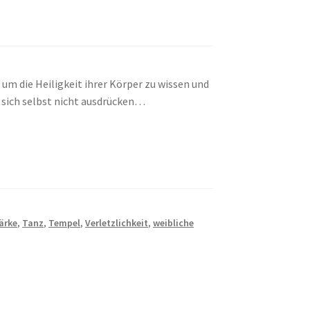
, um die Heiligkeit ihrer Körper zu wissen und
ie sich selbst nicht ausdrücken…
ärke
,
Tanz
,
Tempel
,
Verletzlichkeit
,
weibliche