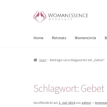
Zur
Zum
Navigation
Inhalt
springen
springen
Home
Retreats
Womencircle
B
Start
Beiträge verschlagwortet mit „Gebet“
Schlagwort:
Gebet
Veröffentlicht am
2. Juli 2014
von
admin
—
Komment