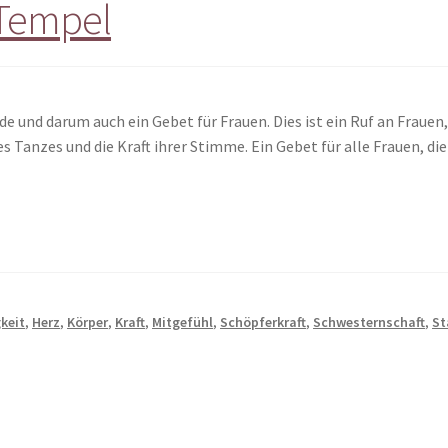
 Tempel
rde und darum auch ein Gebet für Frauen. Dies ist ein Ruf an Frauen
es Tanzes und die Kraft ihrer Stimme. Ein Gebet für alle Frauen, d
gkeit
,
Herz
,
Körper
,
Kraft
,
Mitgefühl
,
Schöpferkraft
,
Schwesternschaft
,
St