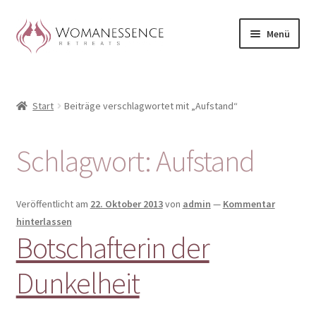
Zur
Zum
Menü
Navigation
Inhalt
springen
springen
Home
Start
Beiträge verschlagwortet mit „Aufstand“
Blog
Shop / Retreats im Allgäu
Schlagwort:
Aufstand
CLAUDIA TAVERNA
Veröffentlicht am
22. Oktober 2013
von
admin
—
Kommentar
Woman-Circle
hinterlassen
Botschafterin der
Erfahrungen
Dunkelheit
Warenkorb