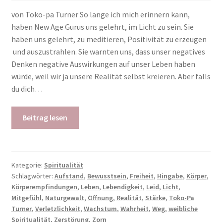
von Toko-pa Turner So lange ich mich erinnern kann,
haben New Age Gurus uns gelehrt, im Licht zu sein. Sie
haben uns gelehrt, zu meditieren, Positivität zu erzeugen
und auszustrahlen. Sie warnten uns, dass unser negatives
Denken negative Auswirkungen auf unser Leben haben
würde, weil wir ja unsere Realität selbst kreieren. Aber falls
du dich…
Beitrag lesen
Kategorie:
Spiritualität
Schlagwörter:
Aufstand
,
Bewusstsein
,
Freiheit
,
Hingabe
,
Körper
,
Körperempfindungen
,
Leben
,
Lebendigkeit
,
Leid
,
Licht
,
Mitgefühl
,
Naturgewalt
,
Öffnung
,
Realität
,
Stärke
,
Toko-Pa
Turner
,
Verletzlichkeit
,
Wachstum
,
Wahrheit
,
Weg
,
weibliche
Spiritualität
,
Zerstörung
,
Zorn