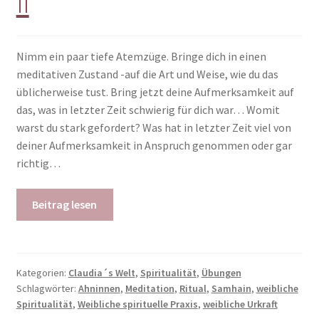
II
Nimm ein paar tiefe Atemzüge. Bringe dich in einen
meditativen Zustand -auf die Art und Weise, wie du das
üblicherweise tust. Bring jetzt deine Aufmerksamkeit auf
das, was in letzter Zeit schwierig für dich war… Womit
warst du stark gefordert? Was hat in letzter Zeit viel von
deiner Aufmerksamkeit in Anspruch genommen oder gar
richtig…
Beitrag lesen
Kategorien:
Claudia´s Welt
,
Spiritualität
,
Übungen
Schlagwörter:
Ahninnen
,
Meditation
,
Ritual
,
Samhain
,
weibliche
Spiritualität
,
Weibliche spirituelle Praxis
,
weibliche Urkraft