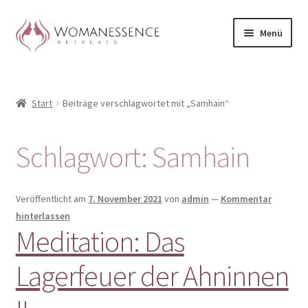
Zur
Zum
Menü
Navigation
Inhalt
springen
springen
Home
Start
Beiträge verschlagwortet mit „Samhain“
Blog
Shop / Retreats im Allgäu
Schlagwort:
Samhain
CLAUDIA TAVERNA
Veröffentlicht am
7. November 2021
von
admin
—
Kommentar
Woman-Circle
hinterlassen
Meditation: Das
Erfahrungen
Lagerfeuer der Ahninnen
Warenkorb