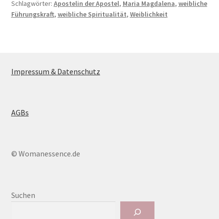
Schlagwörter:
Apostelin der Apostel
,
Maria Magdalena
,
weibliche
Führungskraft
,
weibliche Spiritualität
,
Weiblichkeit
Impressum & Datenschutz
AGBs
© Womanessence.de
Suchen