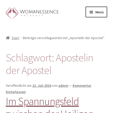
Zur
Zum
Menü
Navigation
Inhalt
springen
springen
Home
Start
Beiträge verschlagwortet mit „Apostelin der Apostel“
Blog
Shop / Retreats im Allgäu
Schlagwort:
Apostelin
CLAUDIA TAVERNA
der Apostel
Woman-Circle
Veröffentlicht am
22. Juli 2016
von
admin
—
Kommentar
hinterlassen
Erfahrungen
Im Spannungsfeld
Warenkorb