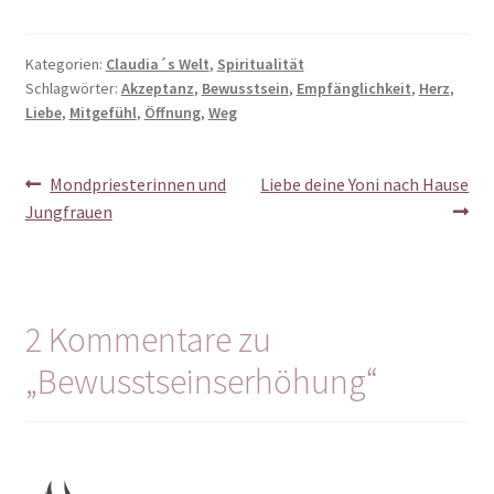
Kategorien:
Claudia´s Welt
,
Spiritualität
Schlagwörter:
Akzeptanz
,
Bewusstsein
,
Empfänglichkeit
,
Herz
,
Liebe
,
Mitgefühl
,
Öffnung
,
Weg
Beitragsnavigation
Vorheriger
Nächster
Mondpriesterinnen und
Liebe deine Yoni nach Hause
Beitrag:
Beitrag:
Jungfrauen
2 Kommentare zu
„
Bewusstseinserhöhung
“