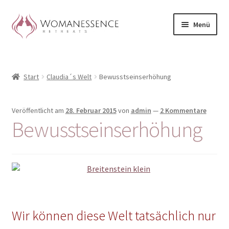
Zur
Zum
Menü
Navigation
Inhalt
springen
springen
Home
Start
Claudia´s Welt
Bewusstseinserhöhung
Blog
Shop / Retreats im Allgäu
Veröffentlicht am
28. Februar 2015
von
admin
—
2 Kommentare
Bewusstseinserhöhung
CLAUDIA TAVERNA
Woman-Circle
Erfahrungen
Wir können diese Welt tatsächlich nur
Warenkorb