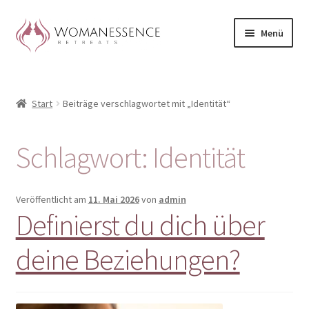
Zur
Zum
Menü
Navigation
Inhalt
springen
springen
Home
Start
Beiträge verschlagwortet mit „Identität“
Blog
Shop / Retreats im Allgäu
Schlagwort:
Identität
CLAUDIA TAVERNA
Veröffentlicht am
11. Mai 2026
von
admin
Definierst du dich über
Woman-Circle
deine Beziehungen?
Erfahrungen
Warenkorb