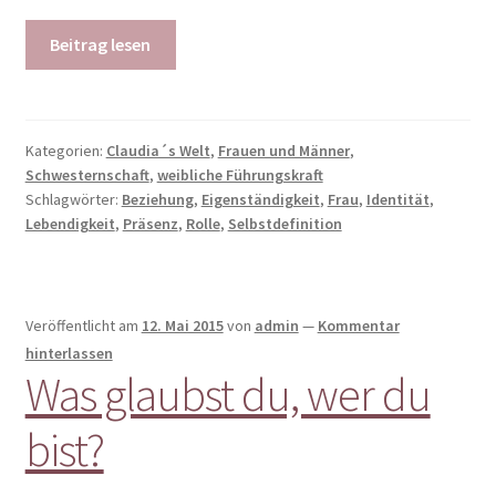
Beitrag lesen
Kategorien:
Claudia´s Welt
,
Frauen und Männer
,
Schwesternschaft
,
weibliche Führungskraft
Schlagwörter:
Beziehung
,
Eigenständigkeit
,
Frau
,
Identität
,
Lebendigkeit
,
Präsenz
,
Rolle
,
Selbstdefinition
Veröffentlicht am
12. Mai 2015
von
admin
—
Kommentar
hinterlassen
Was glaubst du, wer du
bist?