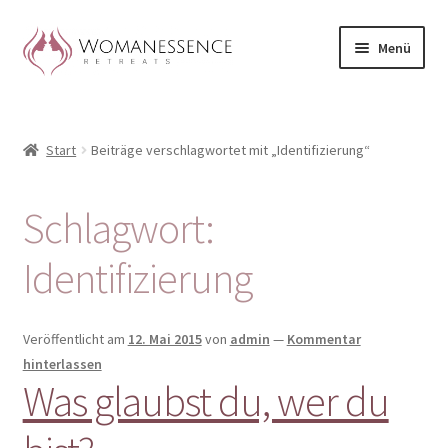
Zur
Zum
Menü
Navigation
Inhalt
springen
springen
Home
Start
Beiträge verschlagwortet mit „Identifizierung“
Blog
Shop / Retreats im Allgäu
Schlagwort:
CLAUDIA TAVERNA
Identifizierung
Woman-Circle
Veröffentlicht am
12. Mai 2015
von
admin
—
Kommentar
hinterlassen
Erfahrungen
Was glaubst du, wer du
Warenkorb