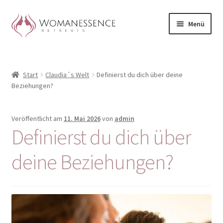
Zur
Zum
Menü
Navigation
Inhalt
springen
springen
Home
Start
Claudia´s Welt
Definierst du dich über deine
Blog
Beziehungen?
Shop / Retreats im Allgäu
Veröffentlicht am
11. Mai 2026
von
admin
Definierst du dich über
CLAUDIA TAVERNA
deine Beziehungen?
Woman-Circle
Erfahrungen
Warenkorb