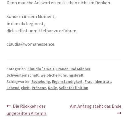
Denn manche Antworten entstehen nicht im Denken.
Sondern in dem Moment,
in dem du beginnst,
dich selbst unmittelbar zu erfahren.
claudia@womanessence
Kategorien:
Claudia´s Welt
,
Frauen und Männer
,
Schwesternschaft
,
weibliche Führungskraft
Schlagwörter:
Beziehung
,
Eigenständigkeit
,
Frau
,
Identität
,
Lebendigkeit
,
Präsenz
,
Rolle
,
Selbstdefinition
Beitragsnavigation
Vorheriger
Nächster
Die Rückkehr der
Am Anfang steht das Ende
Beitrag:
Beitrag:
ungeteilten Artemis