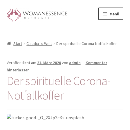
Zur
Zum
Menü
Navigation
Inhalt
springen
springen
Home
Start
Claudia´s Welt
Der spirituelle Corona-Notfallkoffer
Blog
Shop / Retreats im Allgäu
Veröffentlicht am
31. März 2020
von
admin
—
Kommentar
hinterlassen
CLAUDIA TAVERNA
Der spirituelle Corona-
Notfallkoffer
Woman-Circle
Erfahrungen
Warenkorb