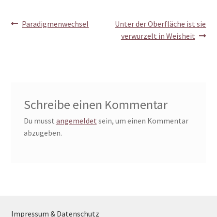
Beitragsnavigation
Vorheriger
Nächster
Paradigmenwechsel
Unter der Oberfläche ist sie
Beitrag:
Beitrag:
verwurzelt in Weisheit
Schreibe einen Kommentar
Du musst
angemeldet
sein, um einen Kommentar
abzugeben.
Impressum & Datenschutz