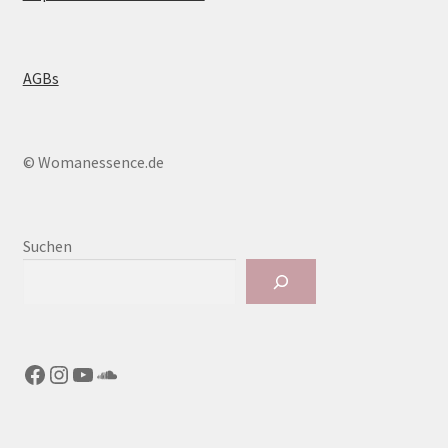
AGBs
© Womanessence.de
Suchen
Facebook
Instagram
YouTube
SoundCloud