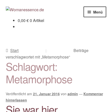
Zur
Zum
Menü
Navigation
Inhalt
0,00
€
0 Artikel
springen
springen
Home
Blog
Start
Beiträge
Shop / Retreats im Allgäu
verschlagwortet mit „Metamorphose“
Schlagwort:
CLAUDIA TAVERNA
Metamorphose
Woman-Circle
Erfahrungen
Veröffentlicht am
21. Januar 2016
von
admin
—
Kommentar
hinterlassen
Warenkorb
Sie war hier…..