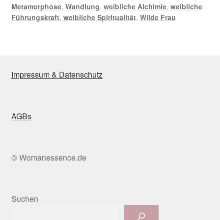
Metamorphose
,
Wandlung
,
weibliche Alchimie
,
weibliche
Führungskraft
,
weibliche Spiritualität
,
Wilde Frau
Impressum & Datenschutz
AGBs
© Womanessence.de
Suchen