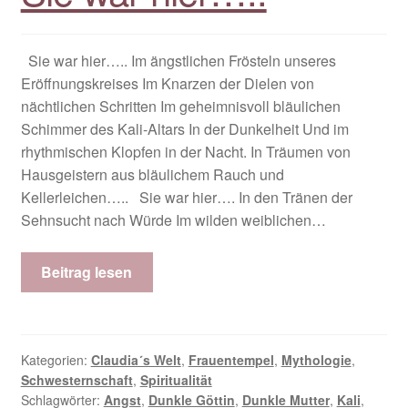
Sie war hier….. Im ängstlichen Frösteln unseres
Eröffnungskreises Im Knarzen der Dielen von
nächtlichen Schritten Im geheimnisvoll bläulichen
Schimmer des Kali-Altars In der Dunkelheit Und im
rhythmischen Klopfen in der Nacht. In Träumen von
Hausgeistern aus bläulichem Rauch und
Kellerleichen….. Sie war hier…. In den Tränen der
Sehnsucht nach Würde Im wilden weiblichen…
Beitrag lesen
Kategorien:
Claudia´s Welt
,
Frauentempel
,
Mythologie
,
Schwesternschaft
,
Spiritualität
Schlagwörter:
Angst
,
Dunkle Göttin
,
Dunkle Mutter
,
Kali
,