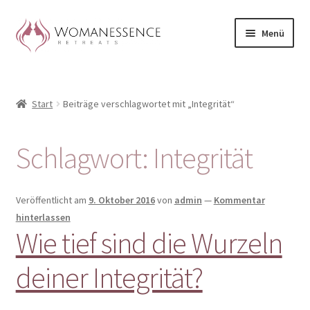
Zur
Zum
Menü
Navigation
Inhalt
springen
springen
Home
Start
Beiträge verschlagwortet mit „Integrität“
Blog
Shop / Retreats im Allgäu
Schlagwort:
Integrität
CLAUDIA TAVERNA
Veröffentlicht am
9. Oktober 2016
von
admin
—
Kommentar
Woman-Circle
hinterlassen
Wie tief sind die Wurzeln
Erfahrungen
deiner Integrität?
Warenkorb