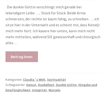
Die dunkle Göttin verschlingt mich gerade bei
lebendigem Leibe ….. Stück für Stück. Beide Arme
schmerzen, der rechte ist kaum fähig, zu schreiben …. ich
sitze hier in der Unterwelt und es scheint mir, dass Keine|r
mich mehr hört. Ich kauere hier unten, kann mich nicht
mehr mitteilen, während SIE gewissenhaft und chirurgisch
alles…
Beitrag lesen
Kategorien:
Claudia´s Welt
,
Spiritualität
Schlagwörter:
Demut
,
Dunkelheit
,
Dunkle Göttin
,
Hingabe und
Empfänglichkeit
,
Integrität
,
Wurzeln