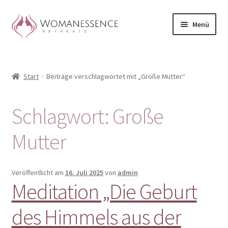
Zur
Zum
Menü
Navigation
Inhalt
springen
springen
Home
Start
Beiträge verschlagwortet mit „Große Mutter“
Blog
Shop / Retreats im Allgäu
Schlagwort:
Große
CLAUDIA TAVERNA
Mutter
Woman-Circle
Veröffentlicht am
16. Juli 2025
von
admin
Meditation „Die Geburt
Erfahrungen
des Himmels aus der
Warenkorb