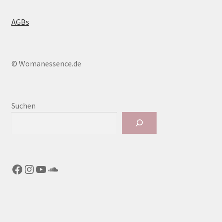
AGBs
© Womanessence.de
Suchen
Facebook
Instagram
YouTube
SoundCloud