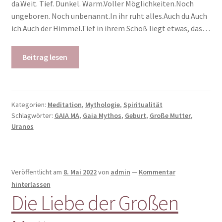
da.Weit. Tief. Dunkel. Warm.Voller Möglichkeiten.Noch
ungeboren. Noch unbenannt.In ihr ruht alles.Auch du.Auch
ich.Auch der Himmel.Tief in ihrem Schoß liegt etwas, das…
Beitrag lesen
Kategorien:
Meditation
,
Mythologie
,
Spiritualität
Schlagwörter:
GAIA MA
,
Gaia Mythos
,
Geburt
,
Große Mutter
,
Uranos
Veröffentlicht am
8. Mai 2022
von
admin
—
Kommentar
hinterlassen
Die Liebe der Großen