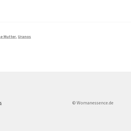
e Mutter
,
Uranos
s
© Womanessence.de