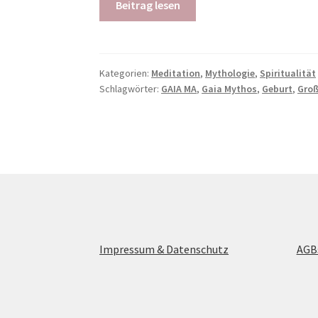
Beitrag lesen
Kategorien:
Meditation
,
Mythologie
,
Spiritualität
Schlagwörter:
GAIA MA
,
Gaia Mythos
,
Geburt
,
Groß
Impressum & Datenschutz
AGB