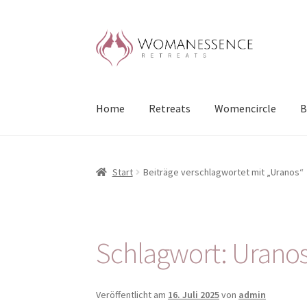
Zur
Zum
Navigation
Inhalt
springen
springen
Home
Retreats
Womencircle
B
Start
Beiträge verschlagwortet mit „Uranos“
Schlagwort:
Urano
Veröffentlicht am
16. Juli 2025
von
admin