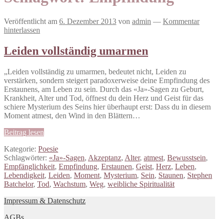
Veröffentlicht am
6. Dezember 2013
von
admin
—
Kommentar
hinterlassen
Leiden vollständig umarmen
„Leiden vollständig zu umarmen, bedeutet nicht, Leiden zu
verstärken, sondern steigert paradoxerweise deine Empfindung des
Erstaunens, am Leben zu sein. Durch das «Ja»-Sagen zu Geburt,
Krankheit, Alter und Tod, öffnest du dein Herz und Geist für das
schiere Mysterium des Seins hier überhaupt erst: Dass du in diesem
Moment atmest, den Wind in den Blättern…
Beitrag lesen
Kategorie:
Poesie
Schlagwörter:
«Ja»-Sagen
,
Akzeptanz
,
Alter
,
atmest
,
Bewusstsein
,
Empfänglichkeit
,
Empfindung
,
Erstaunen
,
Geist
,
Herz
,
Leben
,
Lebendigkeit
,
Leiden
,
Moment
,
Mysterium
,
Sein
,
Staunen
,
Stephen
Batchelor
,
Tod
,
Wachstum
,
Weg
,
weibliche Spiritualität
Impressum & Datenschutz
AGBs