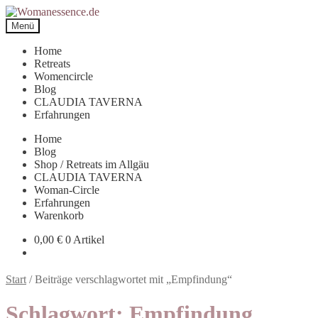
Zur
Zum
Navigation
Inhalt
Menü
springen
springen
Home
Retreats
Womencircle
Blog
CLAUDIA TAVERNA
Erfahrungen
Home
Blog
Shop / Retreats im Allgäu
CLAUDIA TAVERNA
Woman-Circle
Erfahrungen
Warenkorb
0,00
€
0 Artikel
Start
/
Beiträge verschlagwortet mit „Empfindung“
Schlagwort:
Empfindung