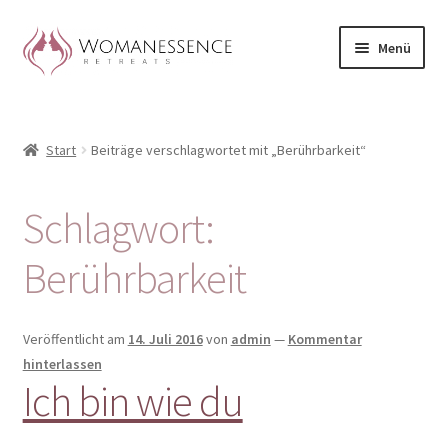
Zur
Zum
Menü
Navigation
Inhalt
springen
springen
Home
Start
Beiträge verschlagwortet mit „Berührbarkeit“
Blog
Shop / Retreats im Allgäu
Schlagwort:
CLAUDIA TAVERNA
Berührbarkeit
Woman-Circle
Veröffentlicht am
14. Juli 2016
von
admin
—
Kommentar
hinterlassen
Erfahrungen
Ich bin wie du
Warenkorb