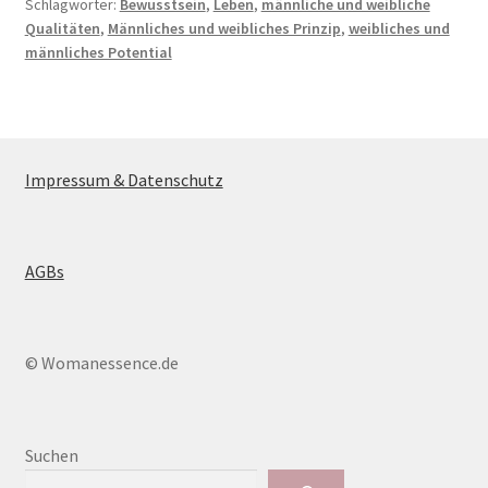
Schlagwörter:
Bewusstsein
,
Leben
,
männliche und weibliche
Qualitäten
,
Männliches und weibliches Prinzip
,
weibliches und
männliches Potential
Impressum & Datenschutz
AGBs
© Womanessence.de
Suchen