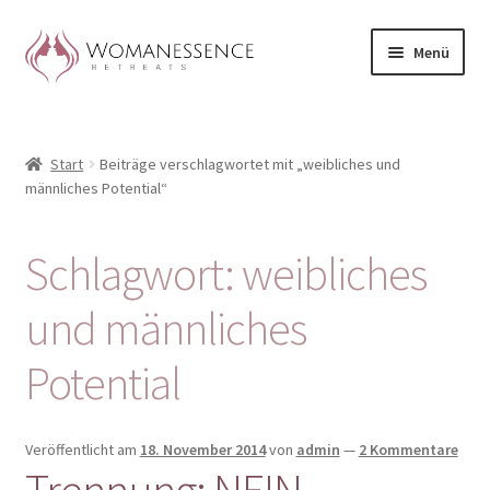
Zur
Zum
Menü
Navigation
Inhalt
springen
springen
Home
Start
Beiträge verschlagwortet mit „weibliches und
Blog
männliches Potential“
Shop / Retreats im Allgäu
Schlagwort:
weibliches
CLAUDIA TAVERNA
und männliches
Woman-Circle
Potential
Erfahrungen
Veröffentlicht am
18. November 2014
von
admin
—
2 Kommentare
Warenkorb
Trennung: NEIN