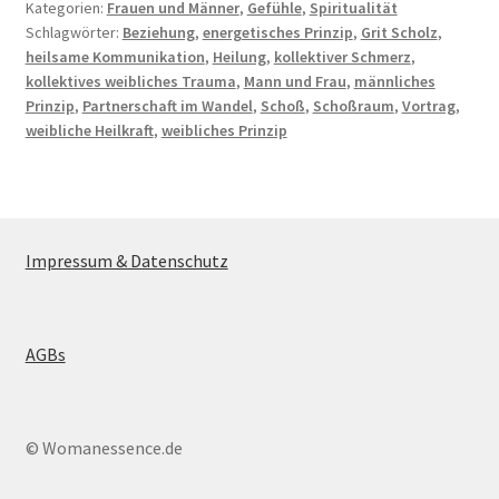
Kategorien:
Frauen und Männer
,
Gefühle
,
Spiritualität
Schlagwörter:
Beziehung
,
energetisches Prinzip
,
Grit Scholz
,
heilsame Kommunikation
,
Heilung
,
kollektiver Schmerz
,
kollektives weibliches Trauma
,
Mann und Frau
,
männliches
Prinzip
,
Partnerschaft im Wandel
,
Schoß
,
Schoßraum
,
Vortrag
,
weibliche Heilkraft
,
weibliches Prinzip
Impressum & Datenschutz
AGBs
© Womanessence.de