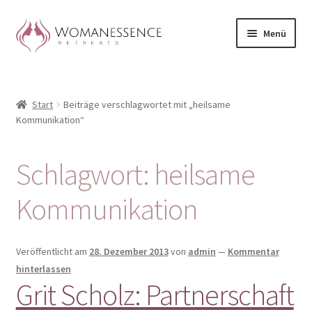
Zur
Zum
Menü
Navigation
Inhalt
springen
springen
Home
Start
Beiträge verschlagwortet mit „heilsame
Blog
Kommunikation“
Shop / Retreats im Allgäu
Schlagwort:
heilsame
CLAUDIA TAVERNA
Kommunikation
Woman-Circle
Veröffentlicht am
28. Dezember 2013
von
admin
—
Kommentar
Erfahrungen
hinterlassen
Grit Scholz: Partnerschaft
Warenkorb