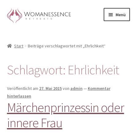
Zur
Zum
Menü
Navigation
Inhalt
springen
springen
Home
Start
Beiträge verschlagwortet mit „Ehrlichkeit“
Blog
Shop / Retreats im Allgäu
Schlagwort:
Ehrlichkeit
CLAUDIA TAVERNA
Veröffentlicht am
27. Mai 2015
von
admin
—
Kommentar
Woman-Circle
hinterlassen
Märchenprinzessin oder
Erfahrungen
innere Frau
Warenkorb