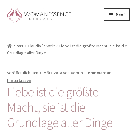
Zur
Zum
Menü
Navigation
Inhalt
springen
springen
Home
Start
Claudia´s Welt
Liebe ist die größte Macht, sie ist die
Blog
Grundlage aller Dinge
Shop / Retreats im Allgäu
Veröffentlicht am
7. März 2018
von
admin
—
Kommentar
CLAUDIA TAVERNA
hinterlassen
Liebe ist die größte
Woman-Circle
Macht, sie ist die
Erfahrungen
Grundlage aller Dinge
Warenkorb