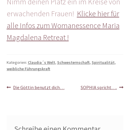
Nimm deinen Platz ein im Kreise von
erwachenden Frauen!
Klicke hier für
alle Infos zum Womanessence Maria
Magdalena Retreat !
Kategorien:
Claudia´s Welt
,
Schwesternschaft
,
Spiritualität
,
weibliche Führungskraft
Beitragsnavigation
Vorheriger
Nächster
Die Göttin benutzt dich…
SOPHIA spricht….
Beitrag:
Beitrag:
Schreibe einen Kommentar