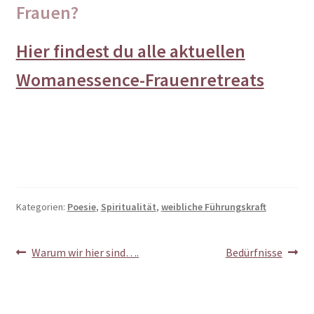
Frauen?
Hier findest du alle aktuellen
Womanessence-Frauenretreats
Kategorien:
Poesie
,
Spiritualität
,
weibliche Führungskraft
Beitragsnavigation
Vorheriger
Nächster
Warum wir hier sind….
Bedürfnisse
Beitrag:
Beitrag: