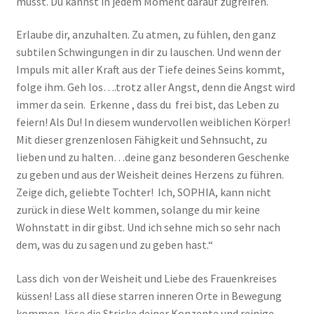
musst. Du kannst in jedem Moment darauf zugreifen.
Erlaube dir, anzuhalten. Zu atmen, zu fühlen, den ganz
subtilen Schwingungen in dir zu lauschen. Und wenn der
Impuls mit aller Kraft aus der Tiefe deines Seins kommt,
folge ihm. Geh los….trotz aller Angst, denn die Angst wird
immer da sein. Erkenne , dass du frei bist, das Leben zu
feiern! Als Du! In diesem wundervollen weiblichen Körper!
Mit dieser grenzenlosen Fähigkeit und Sehnsucht, zu
lieben und zu halten…deine ganz besonderen Geschenke
zu geben und aus der Weisheit deines Herzens zu führen.
Zeige dich, geliebte Tochter! Ich, SOPHIA, kann nicht
zurück in diese Welt kommen, solange du mir keine
Wohnstatt in dir gibst. Und ich sehne mich so sehr nach
dem, was du zu sagen und zu geben hast.“
Lass dich von der Weisheit und Liebe des Frauenkreises
küssen! Lass all diese starren inneren Orte in Bewegung
kommen, löse die Stricke deiner Konzepte und reinige