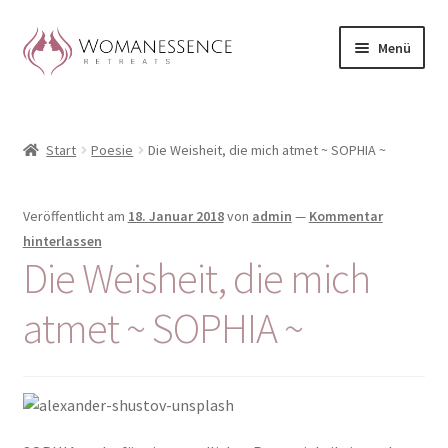
Zur
Zum
Menü
Navigation
Inhalt
springen
springen
Home
Start
Poesie
Die Weisheit, die mich atmet ~ SOPHIA ~
Blog
Shop / Retreats im Allgäu
Veröffentlicht am
18. Januar 2018
von
admin
—
Kommentar
hinterlassen
CLAUDIA TAVERNA
Die Weisheit, die mich
atmet ~ SOPHIA ~
Woman-Circle
Erfahrungen
Warenkorb