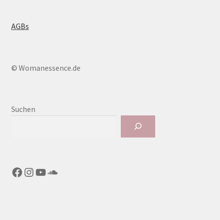
AGBs
© Womanessence.de
Suchen
Facebook
Instagram
YouTube
SoundCloud