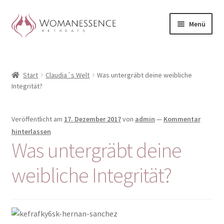
Zur
Zum
Menü
Navigation
Inhalt
springen
springen
Home
Start
Claudia´s Welt
Was untergräbt deine weibliche
Blog
Integrität?
Shop / Retreats im Allgäu
Veröffentlicht am
17. Dezember 2017
von
admin
—
Kommentar
CLAUDIA TAVERNA
hinterlassen
Was untergräbt deine
Woman-Circle
weibliche Integrität?
Erfahrungen
Warenkorb