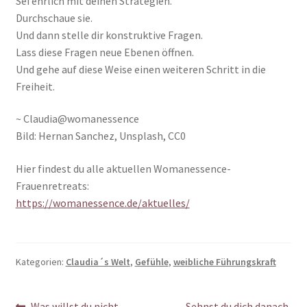
Sei ehrlich mit deinen Strategien.
Durchschaue sie.
Und dann stelle dir konstruktive Fragen.
Lass diese Fragen neue Ebenen öffnen.
Und gehe auf diese Weise einen weiteren Schritt in die
Freiheit.
~ Claudia@womanessence
Bild: Hernan Sanchez, Unsplash, CC0
Hier findest du alle aktuellen Womanessence-
Frauenretreats:
https://womanessence.de/aktuelles/
Kategorien:
Claudia´s Welt
,
Gefühle
,
weibliche Führungskraft
Vorheriger
Nächster
Was willst du nicht
Sehnst du dich danach,