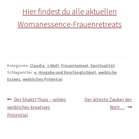
Hier findest du alle aktuellen
Womanessence-Frauenretreats
Kategorien:
Claudia´s Welt
,
Frauentempel
,
Spiritualität
Schlagwörter:
e
,
Hingabe und Empfänglichkeit
,
weibliche
Essenz
,
weibliches Potential
Beitragsnavigation
Vorheriger
Nächster
Der Shakti*fluss ~ wildes
Der älteste Zauber der
Beitrag:
Beitrag:
weibliches kreatives
Welt…
Potential