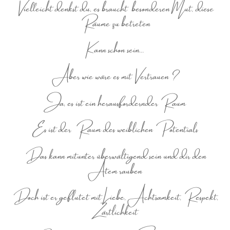
Vielleicht denkst du, es braucht besonderen Mut, diese
Räume zu betreten
Kann schon sein…
Aber wie wäre es mit Vertrauen ?
Ja, es ist ein herausfordernder Raum
Es ist der Raum des weiblichen Potentials
Das kann mitunter überwältigend sein und dir den
Atem rauben
Doch ist er geflutet mit Liebe, Achtsamkeit, Respekt,
Zärtlichkeit