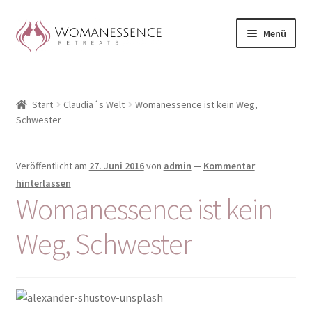
Zur
Zum
Menü
Navigation
Inhalt
springen
springen
Home
Start
Claudia´s Welt
Womanessence ist kein Weg,
Blog
Schwester
Shop / Retreats im Allgäu
Veröffentlicht am
27. Juni 2016
von
admin
—
Kommentar
CLAUDIA TAVERNA
hinterlassen
Womanessence ist kein
Woman-Circle
Weg, Schwester
Erfahrungen
Warenkorb