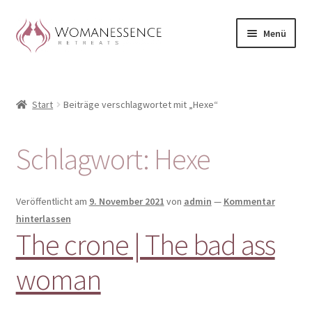
Zur
Zum
Menü
Navigation
Inhalt
springen
springen
Home
Start
Beiträge verschlagwortet mit „Hexe“
Blog
Shop / Retreats im Allgäu
Schlagwort:
Hexe
CLAUDIA TAVERNA
Veröffentlicht am
9. November 2021
von
admin
—
Kommentar
Woman-Circle
hinterlassen
The crone | The bad ass
Erfahrungen
woman
Warenkorb