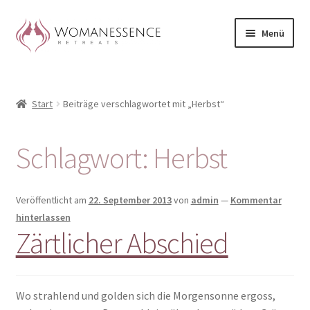
Zur
Zum
Menü
Navigation
Inhalt
springen
springen
Home
Start
Beiträge verschlagwortet mit „Herbst“
Blog
Shop / Retreats im Allgäu
Schlagwort:
Herbst
CLAUDIA TAVERNA
Veröffentlicht am
22. September 2013
von
admin
—
Kommentar
Woman-Circle
hinterlassen
Zärtlicher Abschied
Erfahrungen
Warenkorb
Wo strahlend und golden sich die Morgensonne ergoss,