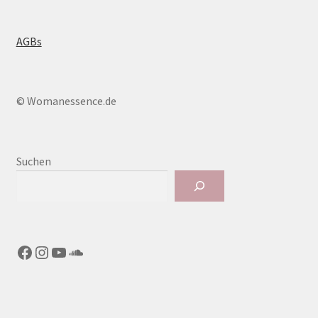
AGBs
© Womanessence.de
Suchen
Facebook
Instagram
YouTube
SoundCloud