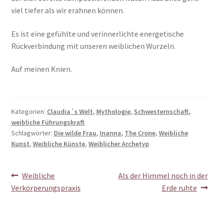
viel tiefer als wir erahnen können.
Es ist eine gefühlte und verinnerlichte energetische
Rückverbindung mit unseren weiblichen Wurzeln.
Auf meinen Knien.
Kategorien:
Claudia´s Welt
,
Mythologie
,
Schwesternschaft
,
weibliche Führungskraft
Schlagwörter:
Die wilde Frau
,
Inanna
,
The Crone
,
Weibliche
Kunst
,
Weibliche Künste
,
Weiblicher Archetyp
Beitragsnavigation
Vorheriger
Nächster
Weibliche
Als der Himmel noch in der
Beitrag:
Beitrag:
Verkörperungspraxis
Erde ruhte