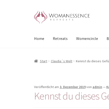
Zur
Zum
Navigation
Inhalt
springen
springen
Home
Retreats
Womencircle
B
Start
Claudia´s Welt
Kennst du dieses Gefü
Veröffentlicht am
3. Dezember 2019
von
admin
—
K
Kennst du dieses G