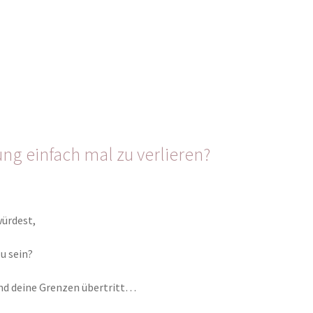
ng einfach mal zu verlieren?
würdest,
u sein?
nd deine Grenzen übertritt…