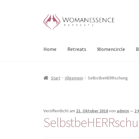
Zur
Zum
Navigation
Inhalt
springen
springen
Home
Retreats
Womencircle
B
Start
Allgemein
SelbstbeHERRschung
Veröffentlicht am
21. Oktober 2018
von
admin
—
2
SelbstbeHERRschu