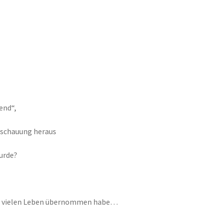
end“,
nschauung heraus
urde?
en, vielen Leben übernommen habe…