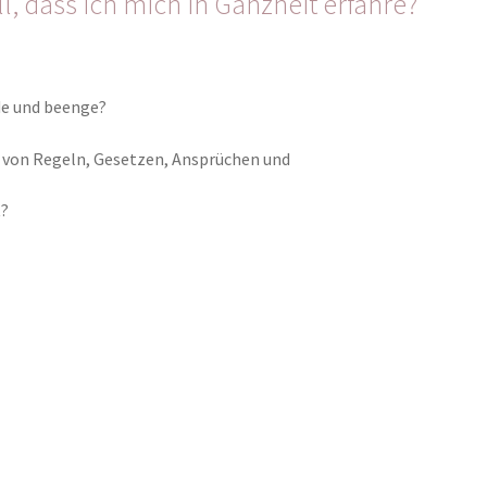
ll, dass ich mich in Ganzheit erfahre?
de und beenge?
 von Regeln, Gesetzen, Ansprüchen und
t?