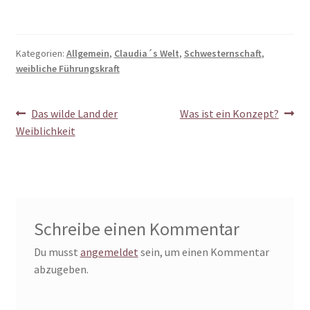
Kategorien:
Allgemein
,
Claudia´s Welt
,
Schwesternschaft
,
weibliche Führungskraft
Beitragsnavigation
Vorheriger
Nächster
Das wilde Land der
Was ist ein Konzept?
Beitrag:
Beitrag:
Weiblichkeit
Schreibe einen Kommentar
Du musst
angemeldet
sein, um einen Kommentar
abzugeben.