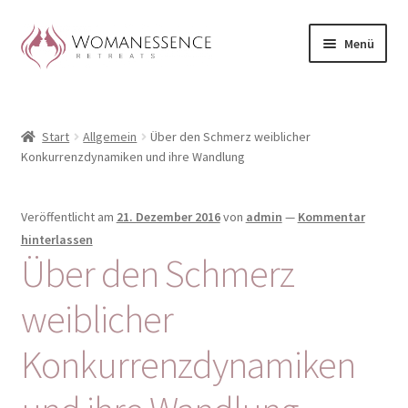
Zur
Zum
Menü
Navigation
Inhalt
springen
springen
Home
Start
Allgemein
Über den Schmerz weiblicher
Blog
Konkurrenzdynamiken und ihre Wandlung
Shop / Retreats im Allgäu
Veröffentlicht am
21. Dezember 2016
von
admin
—
Kommentar
CLAUDIA TAVERNA
hinterlassen
Über den Schmerz
Woman-Circle
weiblicher
Erfahrungen
Konkurrenzdynamiken
Warenkorb